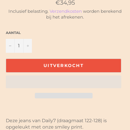
Normale
€34,95
prijs
Inclusief belasting.
Verzendkosten
worden berekend
bij het afrekenen.
AANTAL
−
+
UITVERKOCHT
Deze jeans van Daily7 (draagmaat 122-128) is
opgeleukt met onze smiley print.