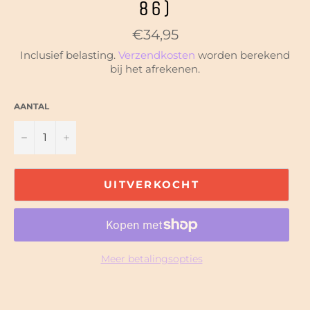
86)
Normale
€34,95
prijs
Inclusief belasting.
Verzendkosten
worden berekend
bij het afrekenen.
AANTAL
−
+
UITVERKOCHT
Meer betalingsopties